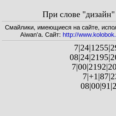
При слове "дизайн" -
Смайлики, имеющиеся на сайте, испол
Aiwan'а. Сайт:
http://www.kolobo
7|24|1255|2
08|24|2195|2
7|00|2192|20
7|+1|87|2
08|00|91|2