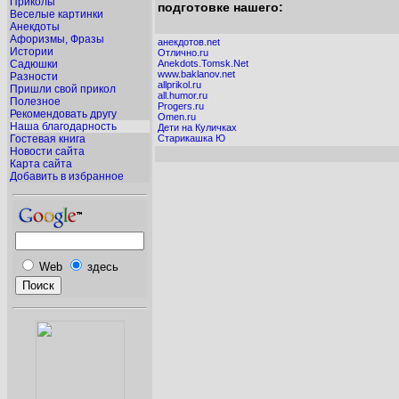
Приколы
подготовке нашего:
Веселые картинки
Анекдоты
Афоризмы, Фразы
анекдотов.net
Истории
Отлично.ru
Садюшки
Anekdots.Tomsk.Net
www.baklanov.net
Разности
allprikol.ru
Пришли свой прикол
all.humor.ru
Полезное
Progers.ru
Рекомендовать другу
Omen.ru
Наша благодарность
Дети на Куличках
Гостевая книга
Старикашка Ю
Новости сайта
Карта сайта
Добавить в избранное
Web
здесь